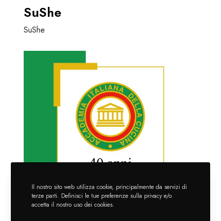
SuShe
SuShe
A
c
c
a
d
e
m
i
a
I
t
a
Il nostro sito web utilizza cookie, principalmente da servizi di
terze parti. Definisci le tue preferenze sulla privacy e/o
l
accetta il nostro uso dei cookies.
i